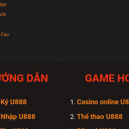
Bạn
Vời
 Cao
ƯỚNG DẪN
GAME H
 Ký U888
Casino online U
 Nhập U888
Thể thao U888