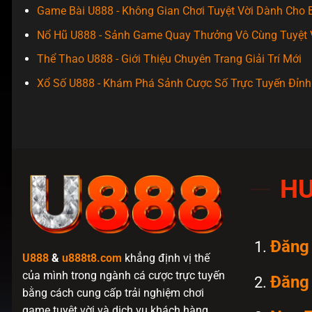
Game Bài U888 - Không Gian Chơi Tuyệt Vời Dành Cho 
Nổ Hũ U888 - Sảnh Game Quay Thưởng Vô Cùng Tuyệt 
Thể Thao U888 - Giới Thiệu Chuyên Trang Giải Trí Mới
Xổ Số U888 - Khám Phá Sảnh Cược Số Trực Tuyến Đỉnh
H
Đăng
U888
&
u888t8.com
khẳng định vị thế
của mình trong ngành cá cược trực tuyến
Đăng
bằng cách cung cấp trải nghiệm chơi
game tuyệt vời và dịch vụ khách hàng