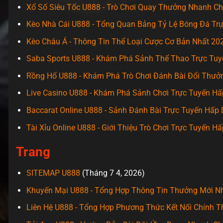
Xổ Số Siêu Tốc U888 - Trò Chơi Quay Thưởng Nhanh C
Kèo Nhà Cái U888 - Tổng Quan Bảng Tỷ Lệ Bóng Đá Tr
Kèo Châu Á - Thông Tin Thể Loại Cược Cơ Bản Nhất 20
Saba Sports U888 - Khám Phá Sảnh Thể Thao Trực Tuy
Rồng Hổ U888 - Khám Phá Trò Chơi Đánh Bài Đổi Thưở
Live Casino U888 - Khám Phá Sảnh Chơi Trực Tuyến H
Baccarat Online U888 - Sảnh Đánh Bài Trực Tuyến Hấp
Tài Xỉu Online U888 - Giới Thiệu Trò Chơi Trực Tuyến H
Trang
SITEMAP U888
(Tháng 7 4, 2026)
Khuyến Mại U888 - Tổng Hợp Thông Tin Thưởng Mới N
Liên Hệ U888 - Tổng Hợp Phương Thức Kết Nối Chính T