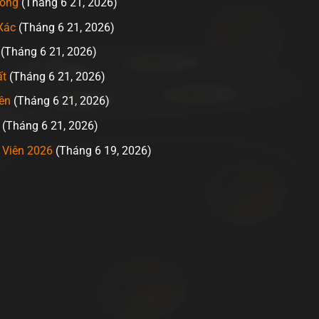
hóng
(Tháng 6 21, 2026)
Xác
(Tháng 6 21, 2026)
(Tháng 6 21, 2026)
ất
(Tháng 6 21, 2026)
ên
(Tháng 6 21, 2026)
(Tháng 6 21, 2026)
 Viên 2026
(Tháng 6 19, 2026)